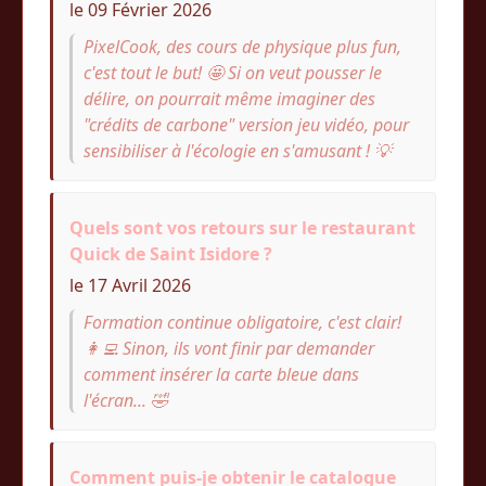
le 09 Février 2026
PixelCook, des cours de physique plus fun,
c'est tout le but! 🤩 Si on veut pousser le
délire, on pourrait même imaginer des
"crédits de carbone" version jeu vidéo, pour
sensibiliser à l'écologie en s'amusant ! 💡
Quels sont vos retours sur le restaurant
Quick de Saint Isidore ?
le 17 Avril 2026
Formation continue obligatoire, c'est clair!
👩‍💻 Sinon, ils vont finir par demander
comment insérer la carte bleue dans
l'écran... 🤣
Comment puis-je obtenir le catalogue