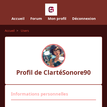
Accueil
Forum
Mon profil
Déconnexion
Accueil
>
Users
Profil de ClartéSonore90
Informations personnelles