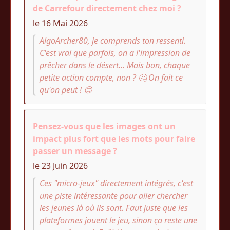
de Carrefour directement chez moi ?
le 16 Mai 2026
AlgoArcher80, je comprends ton ressenti.
C'est vrai que parfois, on a l'impression de
prêcher dans le désert... Mais bon, chaque
petite action compte, non ? 🤔 On fait ce
qu'on peut ! 😊
Pensez-vous que les images ont un
impact plus fort que les mots pour faire
passer un message ?
le 23 Juin 2026
Ces "micro-jeux" directement intégrés, c'est
une piste intéressante pour aller chercher
les jeunes là où ils sont. Faut juste que les
plateformes jouent le jeu, sinon ça reste une