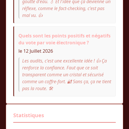
goutte d'eau. 💧 Et l'idée que ça devienne un
réflexe, comme le fact-checking, c'est pas
mal vu. 👍
Quels sont les points positifs et négatifs
du vote par voie électronique ?
le 12 Juillet 2026
Les audits, c'est une excellente idée ! 👍 Ça
renforce la confiance. Faut que ce soit
transparent comme un cristal et sécurisé
comme un coffre-fort. 🔐 Sans ça, ça ne tient
pas la route. 🛠️
Statistiques