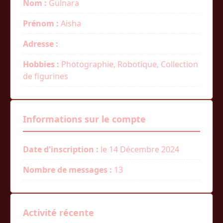
Nom :
Gulnara
Prénom :
Aisha
Adresse :
Hobbies :
Photographie, Robotique, Collection
de figurines
Informations sur le compte
Date d'inscription :
le 14 Décembre 2024
Nombre de messages :
13
Activité récente